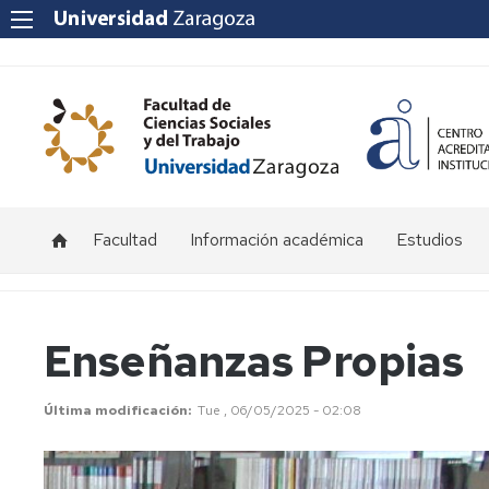
Facultad
Información académica
Estudios
Acceso
Grado
y
admisión
Másteres
Enseñanzas Propias
Becas
y
Última modificación
Tue , 06/05/2025 - 02:08
ayudas
Matrícula