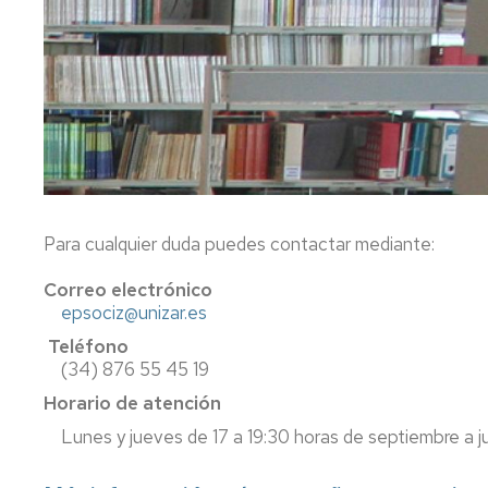
Precios
públicos
Permanencia
Compensación
curricular
Reconocimiento
y
transferencia
Para cualquier duda puedes contactar mediante:
de
créditos
Correo electrónico
epsociz@unizar.es
Títulos
Teléfono
y
(34) 876 55 45 19
SET
Horario de atención
Certificados
Lunes y jueves de 17 a 19:30 horas de septiembre a j
Normativa
Normativa
académica
académica