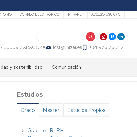
undario
CTORIO
CORREO ELECTRÓNICO
INTRANET
ACCESO USUARIO
Search
 23 - 50009 ZARAGOZA
fcst@unizar.es
+34 976 76 21 21
idad y sostenibilidad
Comunicación
Estudios
Grado
Máster
Estudios Propios
Grado en RLRH