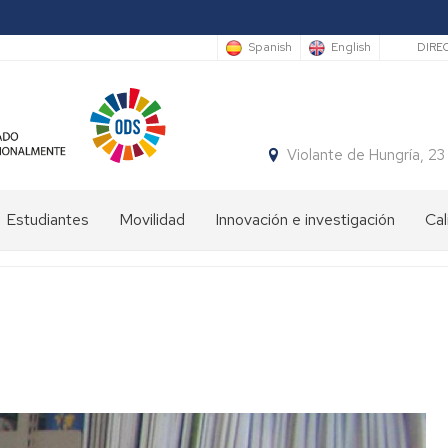
Sec
Spanish
English
DIRE
Violante de Hungría,
Estudiantes
Movilidad
Innovación e investigación
Cal
Bienvenida
Programas
estudiantes
de
movilidad
Plan
de
Prácticas
Orientación
en
Universitaria
el
y
ámbito
Mentoría
internacional