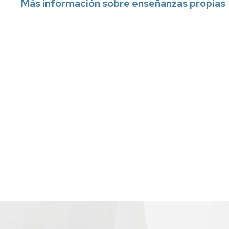
Más información sobre enseñanzas propias
UZ
Normativa
académica
propia