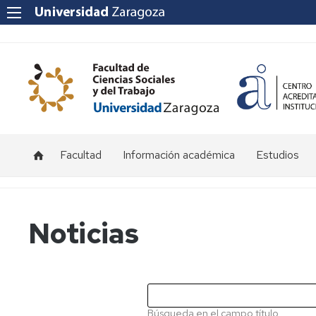
Facultad
Información académica
Estudios
Acceso
Grado
y
admisión
Másteres
Noticias
Becas
y
ayudas
Matrícula
Búsqueda en el campo título