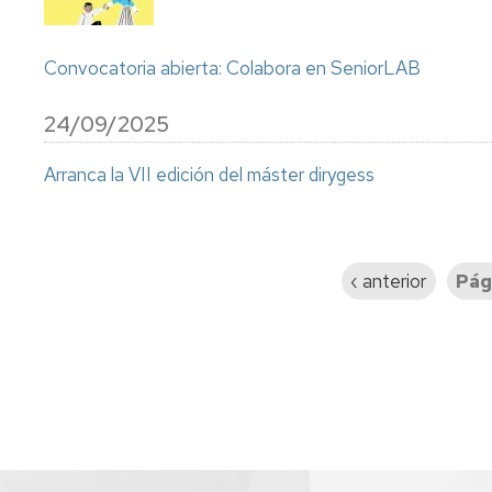
Convocatoria abierta: Colabora en SeniorLAB
24/09/2025
Arranca la VII edición del máster dirygess
Paginación
Página
‹ anterior
Pág
anterior