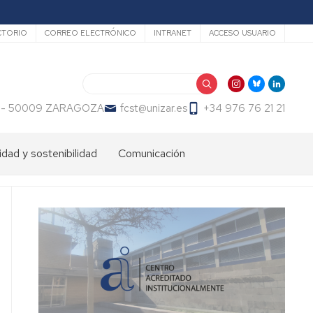
undario
CTORIO
CORREO ELECTRÓNICO
INTRANET
ACCESO USUARIO
Buscar
 23 - 50009 ZARAGOZA
fcst@unizar.es
+34 976 76 21 21
idad y sostenibilidad
Comunicación