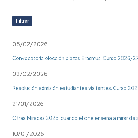
Precios
públicos
Permanencia
Compensación
curricular
05/02/2026
Reconocimiento
Convocatoria elección plazas Erasmus. Curso 2026/2
y
transferencia
02/02/2026
de
créditos
Resolución admisión estudiantes visitantes. Curso 20
Títulos
y
21/01/2026
SET
Otras Miradas 2025: cuando el cine enseña a mirar dist
Certificados
Normativa
Normativa
10/01/2026
académica
académica