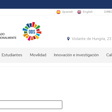
Sec
Spanish
English
DIRE
Violante de Hungría,
Estudiantes
Movilidad
Innovación e investigación
Cal
Bienvenida
Programas
estudiantes
de
movilidad
Plan
de
Prácticas
Orientación
en
Universitaria
el
y
ámbito
Mentoría
internacional