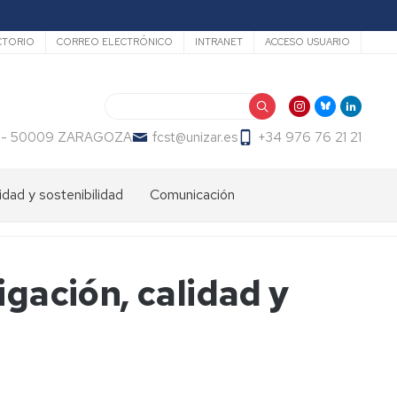
undario
CTORIO
CORREO ELECTRÓNICO
INTRANET
ACCESO USUARIO
Search
 23 - 50009 ZARAGOZA
fcst@unizar.es
+34 976 76 21 21
idad y sostenibilidad
Comunicación
igación, calidad y