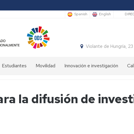
Sec
Spanish
English
DIRE
Violante de Hungría,
Estudiantes
Movilidad
Innovación e investigación
Cal
Bienvenida
Programas
estudiantes
de
movilidad
ra la difusión de invest
Plan
de
Prácticas
Orientación
en
Universitaria
el
y
ámbito
Mentoría
internacional