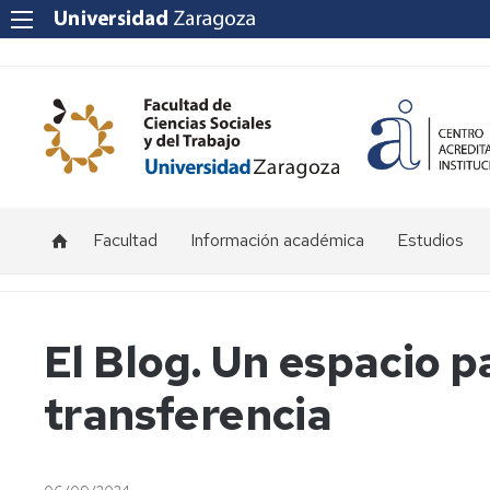
Facultad
Información académica
Estudios
Acceso
Grado
y
admisión
Másteres
El Blog. Un espacio pa
Becas
transferencia
y
ayudas
Matrícula