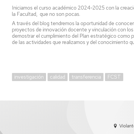
UZ
Iniciamos el curso académico 2024-2025 con la creación 
la Facultad, que no son pocas.
Normativa
académica
A través del blog tendremos la oportunidad de conocer 
propia
proyectos de innovación docente y vinculación con los 
demostrar el cumplimiento del Plan estratégico como pa
de las actividades que realizamos y del conocimiento q
investigación
calidad
transferencia
FCST
Violan