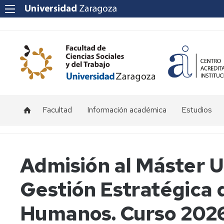
Facultad
Información académica
Estudios
Acceso
Grado
y
admisión
Másteres
Admisión al Máster U
Becas
Gestión Estratégica 
y
ayudas
Humanos. Curso 202
Matrícula