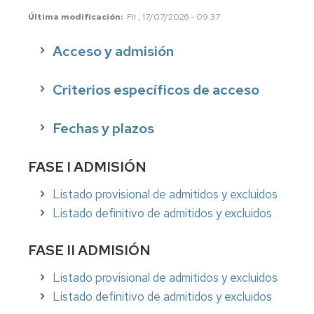
Precios
Última modificación
Fri , 17/07/2026 - 09:37
públicos
Acceso y admisión
Permanencia
Compensación
Criterios específicos de acceso
curricular
Fechas y plazos
Reconocimiento
y
transferencia
FASE I ADMISIÓN
de
créditos
Listado provisional de admitidos y excluidos
Títulos
Listado definitivo de admitidos y excluidos
y
SET
FASE II ADMISIÓN
Certificados
Listado provisional de admitidos y excluidos
Listado definitivo de admitidos y excluidos
Normativa
Normativa
académica
académica