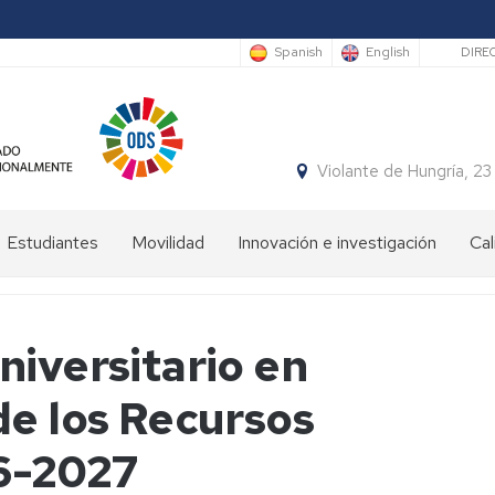
Sec
Spanish
English
DIRE
Violante de Hungría,
Estudiantes
Movilidad
Innovación e investigación
Cal
Bienvenida
Programas
estudiantes
de
movilidad
niversitario en
Plan
de
Prácticas
de los Recursos
Orientación
en
Universitaria
el
y
ámbito
6-2027
Mentoría
internacional