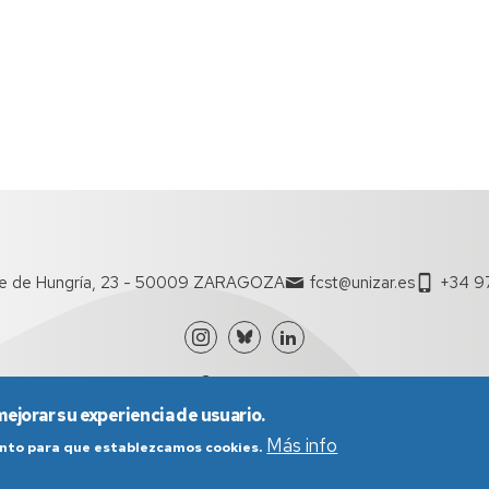
te de Hungría, 23 - 50009 ZARAGOZA
fcst@unizar.es
+34 97
mejorar su experiencia de usuario.
Más info
iento para que establezcamos cookies.