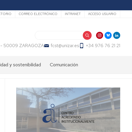
undario
CTORIO
CORREO ELECTRÓNICO
INTRANET
ACCESO USUARIO
Search
 23 - 50009 ZARAGOZA
fcst@unizar.es
+34 976 76 21 21
idad y sostenibilidad
Comunicación