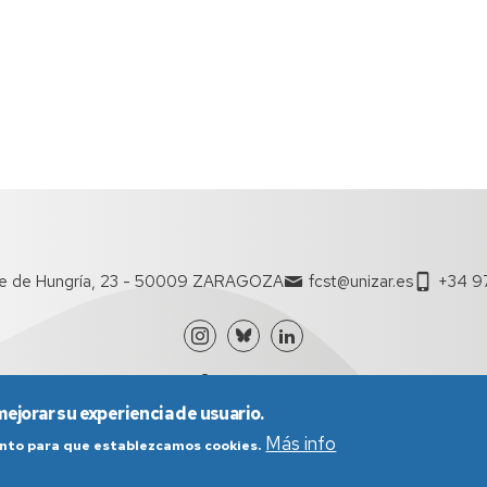
te de Hungría, 23 - 50009 ZARAGOZA
fcst@unizar.es
+34 97
mejorar su experiencia de usuario.
Más info
iento para que establezcamos cookies.