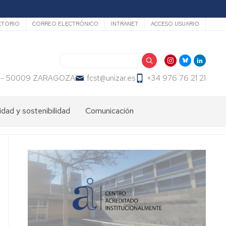
undario
CTORIO
CORREO ELECTRÓNICO
INTRANET
ACCESO USUARIO
Search
 23 - 50009 ZARAGOZA
fcst@unizar.es
+34 976 76 21 21
idad y sostenibilidad
Comunicación