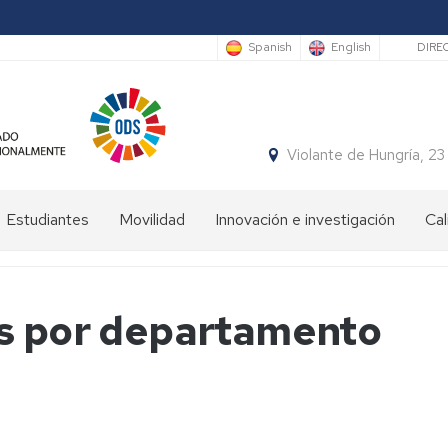
Sec
Spanish
English
DIRE
Violante de Hungría,
Estudiantes
Movilidad
Innovación e investigación
Cal
Bienvenida
Programas
estudiantes
de
movilidad
es por departamento
Plan
de
Prácticas
Orientación
en
Universitaria
el
y
ámbito
Mentoría
internacional