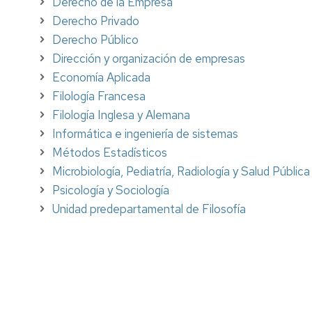
Derecho de la Empresa
Precios
Derecho Privado
públicos
Derecho Público
Permanencia
Dirección y organización de empresas
Economía Aplicada
Compensación
Filología Francesa
curricular
Filología Inglesa y Alemana
Reconocimiento
Informática e ingeniería de sistemas
y
Métodos Estadísticos
transferencia
de
Microbiología, Pediatría, Radiología y Salud Pública
créditos
Psicología y Sociología
Unidad predepartamental de Filosofía
Títulos
y
SET
Certificados
Normativa
Normativa
académica
académica