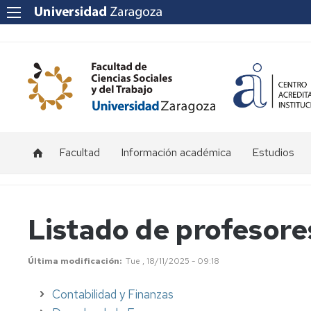
Facultad
Información académica
Estudios
Acceso
Grado
y
admisión
Másteres
Listado de profesor
Becas
y
Última modificación
Tue , 18/11/2025 - 09:18
ayudas
Contabilidad y Finanzas
Matrícula