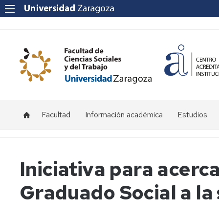
Facultad
Información académica
Estudios
Acceso
Grado
y
admisión
Másteres
Iniciativa para acerca
Becas
Graduado Social a la
y
ayudas
Matrícula