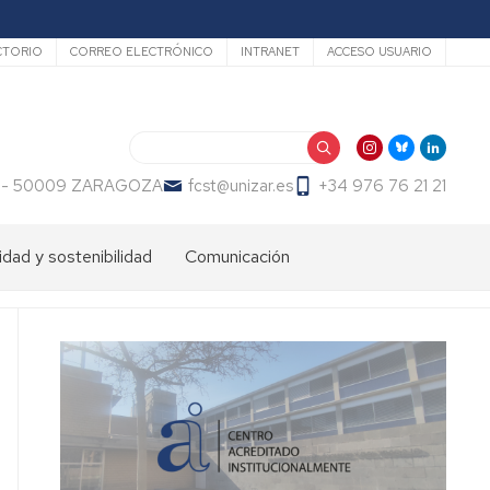
undario
CTORIO
CORREO ELECTRÓNICO
INTRANET
ACCESO USUARIO
Buscar
 23 - 50009 ZARAGOZA
fcst@unizar.es
+34 976 76 21 21
idad y sostenibilidad
Comunicación