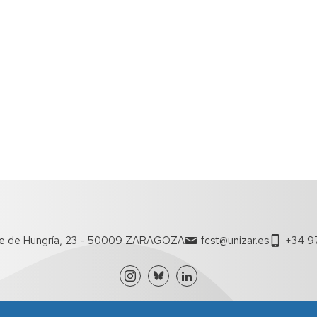
te de Hungría, 23 - 50009 ZARAGOZA
fcst@unizar.es
+34 97