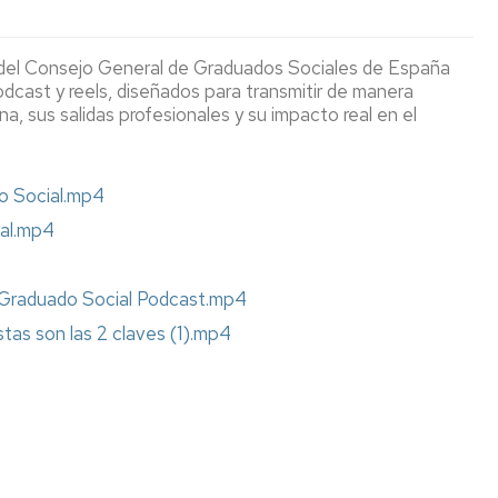
Delegación
Estudiantes
de
de
del Consejo General de Graduados Sociales de España
estudiantes
intercambio
dcast y reels, diseñados para transmitir de manera
ina, sus salidas profesionales y su impacto real en el
Delegados/as
Algunas
de
experiencias
clase
de
nuestro
o Social.mp4
estudiantado
Apoyo
ial.mp4
Erasmus
al
Estudiante
 Graduado Social Podcast.mp4
as son las 2 claves (1).mp4