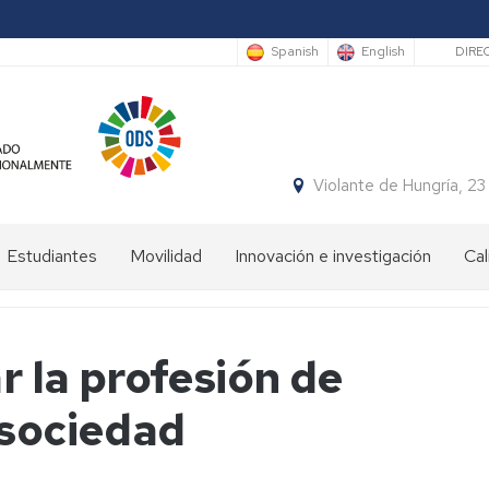
Sec
Spanish
English
DIRE
Violante de Hungría,
Estudiantes
Movilidad
Innovación e investigación
Cal
Bienvenida
Programas
estudiantes
de
movilidad
r la profesión de
Plan
de
Prácticas
 sociedad
Orientación
en
Universitaria
el
y
ámbito
Mentoría
internacional