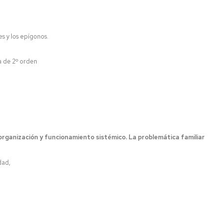
es y los epígonos.
ca de 2º orden
, organización y funcionamiento sistémico. La problemática familiar
dad,