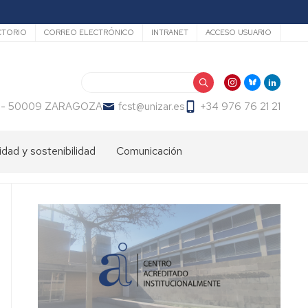
undario
CTORIO
CORREO ELECTRÓNICO
INTRANET
ACCESO USUARIO
Buscar
 23 - 50009 ZARAGOZA
fcst@unizar.es
+34 976 76 21 21
idad y sostenibilidad
Comunicación