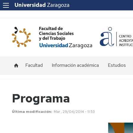
Facultad
Información académica
Estudios
Acceso
Grado
y
admisión
Másteres
Programa
Becas
y
Última modificación
Mar , 29/04/2014 - 11:53
ayudas
Matrícula