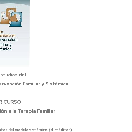
Delegación
Estudiantes
de
de
estudiantes
intercambio
Delegados/as
Algunas
de
experiencias
clase
de
nuestro
estudiantado
Apoyo
Erasmus
al
Estudiante
Estudios del
ervención Familiar y Sistémica
R CURSO
ión a la Terapia Familiar
entos del modelo sistémico. (4 créditos).