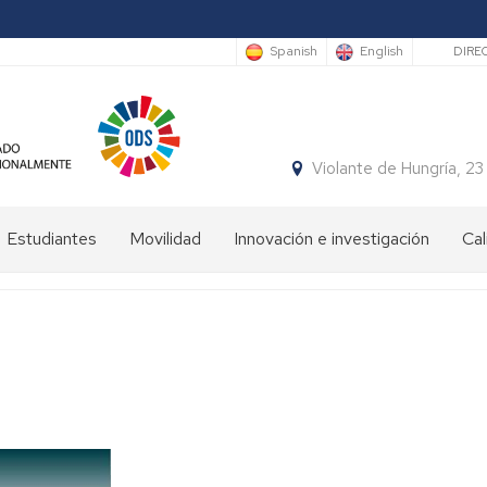
Sec
Spanish
English
DIRE
Violante de Hungría,
Estudiantes
Movilidad
Innovación e investigación
Cal
Bienvenida
Programas
estudiantes
de
movilidad
Plan
de
Prácticas
Orientación
en
Universitaria
el
y
ámbito
Mentoría
internacional