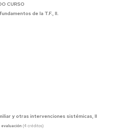
DO CURSO
fundamentos de la T.F., II.
iliar y otras intervenciones sistémicas, II
u evaluación
(4 créditos)