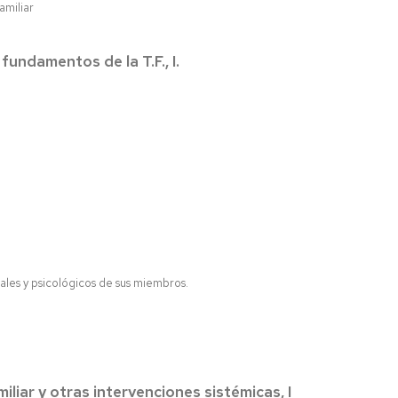
amiliar
 fundamentos de la T.F., I.
iales y psicológicos de sus miembros.
iliar y otras intervenciones sistémicas, I