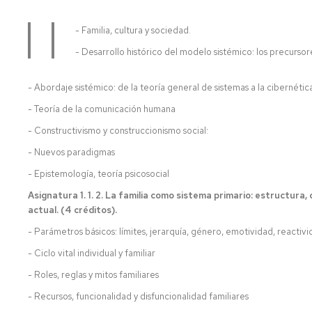
UZ
- Familia, cultura y sociedad.
Normativa
- Desarrollo histórico del modelo sistémico: los precursor
académica
propia
- Abordaje sistémico: de la teoría general de sistemas a la cibernéti
- Teoría de la comunicación humana
- Constructivismo y construccionismo social:
- Nuevos paradigmas
- Epistemología, teoría psicosocial
Asignatura 1. 1. 2. La familia como sistema primario: estructura
actual.
(4 créditos).
- Parámetros básicos: límites, jerarquía, género, emotividad, reactivi
- Ciclo vital individual y familiar
- Roles, reglas y mitos familiares
- Recursos, funcionalidad y disfuncionalidad familiares