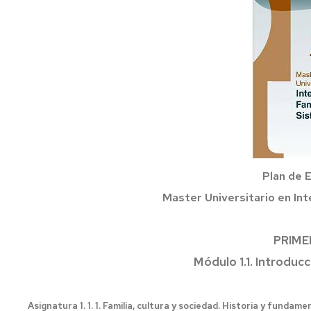
Precios
públicos
Permanencia
Compensación
curricular
Reconocimiento
y
transferencia
de
Plan de 
créditos
Master Universitario en Int
Títulos
y
SET
PRIME
Módulo 1.1. Introducc
Certificados
Normativa
Normativa
Asignatura 1. 1. 1. Familia, cultura y sociedad. Historia y fundam
académica
académica