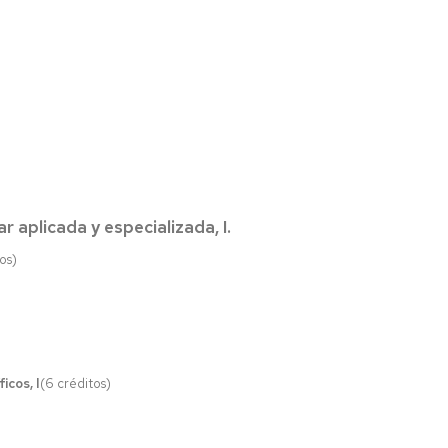
ar aplicada y especializada, I.
os)
icos, I
(6 créditos)