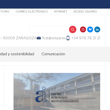
undario
CTORIO
CORREO ELECTRÓNICO
INTRANET
ACCESO USUARIO
Buscar
 23 - 50009 ZARAGOZA
fcst@unizar.es
+34 976 76 21 21
idad y sostenibilidad
Comunicación