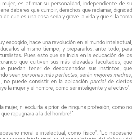
la mujer, es afirmar su personalidad, independiente de su
tiene deberes que cumplir, derechos que reclamar, dignidad
a de que es una cosa seria y grave la vida y que si la toma
y escogido, hace una revolución en el mundo intelectual,
 educarlos al mismo tiempo, y prepararlos, ante todo, para
uralistas. Pues esto que se inicia en la educación de los
curando que cultiven sus más elevadas facultades, que
que puedan tener de desordenados sus instintos, que
uando sean
personas más perfectas
, serán
mejores madres
,
, no puede consistir en la aplicación
parcial
de ciertos
e la mujer y el hombre, como ser inteligente y afectivo".
a mujer, ni excluirla a priori de ninguna profesión, como no
 que repugnara a la del hombre! ".
cesario moral e intelectual, como físico"..."Lo necesario