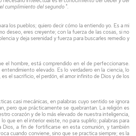
"Lo necesario intelectual es
el conocimiento del deber y del
r el cumplimiento del segundo
".
para los pueblos; quiero decir cómo la entiendo yo. Es a mi
mo deseo, eres creyente; con la fuerza de las cosas, si no
olencia y deja serenidad y fuerza para buscarles remedio y
ene el hombre, está comprendido en el de perfeccionarse.
 entendimiento elevado. Es lo verdadero en la ciencia, lo
es el sacrificio, el perdón, el amor infinito de Dios y de los
ácticas casi mecánicas, en palabras cuyo sentido se ignora
n, pero que prácticamente se quebrantan. La religión es
stro corazón y de lo más elevado de nuestra inteligencia,
 que en el interior existe, no para suplirlo; palabras para
 Dios, a fin de fortificarse en esta comunión, y también
nvoca cuando conviene, sino que se practica siempre; es la