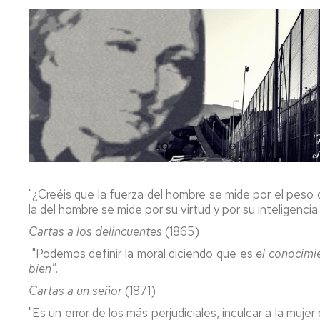
Precios
públicos
Permanencia
Compensación
curricular
Reconocimiento
y
transferencia
de
créditos
"¿Creéis que la fuerza del hombre se mide por el peso q
la del hombre se mide por su virtud y por su inteligencia..
Títulos
y
Cartas a los delincuentes
(1865)
SET
"Podemos definir la moral diciendo que es
el conocimie
bien"
.
Certificados
Cartas a un señor
(1871)
Normativa
Normativa
"Es un error de los más perjudiciales, inculcar a la muje
académica
académica