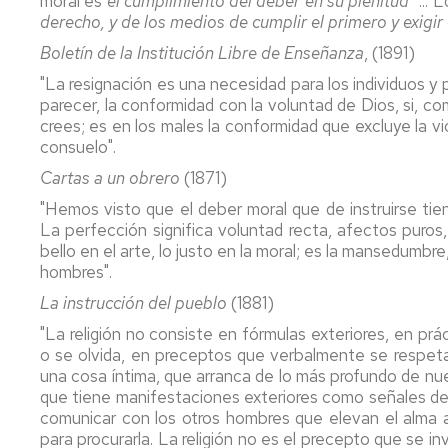
moral es
el cumplimiento del deber en su plenitud
"...
derecho, y de los medios de cumplir el primero y exigi
Boletín de la Institución Libre de Enseñanza
, (1891)
"La resignación es una necesidad para los individuos y 
parecer, la conformidad con la voluntad de Dios, si, co
crees; es en los males la conformidad que excluye la vi
consuelo".
Cartas a un obrero
(1871)
"Hemos visto que el deber moral que de instruirse ti
La perfección significa voluntad recta, afectos puros,
bello en el arte, lo justo en la moral; es la mansedumbre, 
hombres".
La instrucción del pueblo
(1881)
"La religión no consiste en fórmulas exteriores, en pr
o se olvida, en preceptos que verbalmente se respeta
una cosa íntima, que arranca de lo más profundo de nue
que tiene manifestaciones exteriores como señales de lo
comunicar con los otros hombres que elevan el alma a
para procurarla. La religión no es el precepto que se i