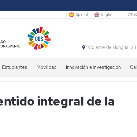
Sec
Spanish
English
DIRE
Violante de Hungría,
Estudiantes
Movilidad
Innovación e investigación
Cal
Bienvenida
Programas
estudiantes
de
movilidad
sentido integral de la
Plan
de
Prácticas
Orientación
en
Universitaria
el
y
ámbito
Mentoría
internacional