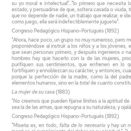
su yo moral e intelectual"..."lo primero que necesita 
UZ
estado, y persuadirse de que, soltera casada o viuda, 
que no depende de nadie, un trabajo que realizar, e ide
Normativa
como juego, ella será indefectiblemente juguete".
académica
propia
Congreso Pedagógico Hispano-Portugués (1892)
"Ahora, hace poco, un grupo no muy numeroso, pero mu
proponiéndose al instruir a los niños y a los jóvenes,
que sean
personas
primero, y después ingenieros o nat
hombres hay que hacerlo con la de las mujeres, pro
purifiquen sus sentimientos, que enfrenen en lo 
fortifiquen y ennoblezcan su carácter, y entonces, c
porque la perfección de la madre, como la del padre
elementos humanos, sino en la
total
de cuanto constituy
La mujer de su casa
(1883)
"No creemos que pueden fijarse límites a la aptitud de l
sea la de las armas, que repugna a su naturaleza, y ojalá
Congreso Pedagógico Hispano-Portugués (1892)
"Miseria es, en todo,
falta de lo necesario
y hay un ne