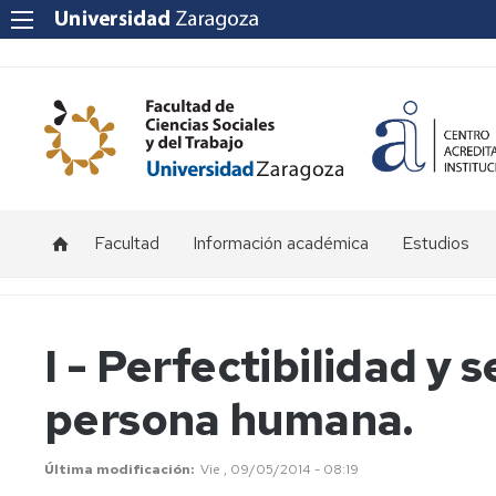
Facultad
Información académica
Estudios
Acceso
Grado
y
admisión
Másteres
I - Perfectibilidad y 
Becas
persona humana.
y
ayudas
Matrícula
Última modificación
Vie , 09/05/2014 - 08:19