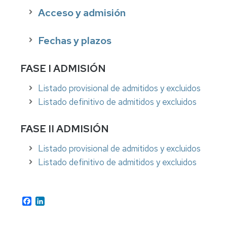
Precios
Acceso y admisión
públicos
Fechas y plazos
Permanencia
Compensación
FASE I ADMISIÓN
curricular
Listado provisional de admitidos y excluidos
Reconocimiento
Listado definitivo de admitidos y excluidos
y
transferencia
de
FASE II ADMISIÓN
créditos
Listado provisional de admitidos y excluidos
Títulos
Listado definitivo de admitidos y excluidos
y
SET
Certificados
Facebook
LinkedIn
Normativa
Normativa
académica
académica