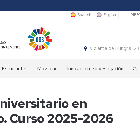
Sec
Spanish
English
DIRE
Violante de Hungría,
Estudiantes
Movilidad
Innovación e investigación
Cal
Bienvenida
Programas
estudiantes
de
movilidad
niversitario en
Plan
de
Prácticas
o. Curso 2025-2026
Orientación
en
Universitaria
el
y
ámbito
Mentoría
internacional