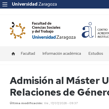
Facultad
Información académica
Estudios
Acceso
Grado
y
admisión
Másteres
Admisión al Máster U
Becas
Relaciones de Géner
y
ayudas
Matrícula
Última modificación
Vie , 17/07/2026 - 09:37