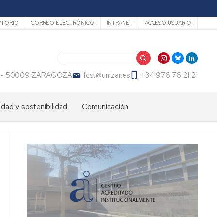
undario
CTORIO
CORREO ELECTRÓNICO
INTRANET
ACCESO USUARIO
Buscar
 23 - 50009 ZARAGOZA
fcst@unizar.es
+34 976 76 21 21
idad y sostenibilidad
Comunicación