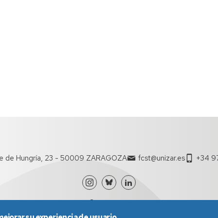
te de Hungría, 23 - 50009 ZARAGOZA
fcst@unizar.es
+34 97
mejorar su experiencia de usuario.