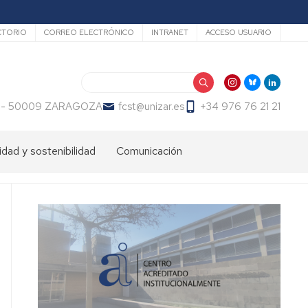
undario
CTORIO
CORREO ELECTRÓNICO
INTRANET
ACCESO USUARIO
Buscar
 23 - 50009 ZARAGOZA
fcst@unizar.es
+34 976 76 21 21
idad y sostenibilidad
Comunicación