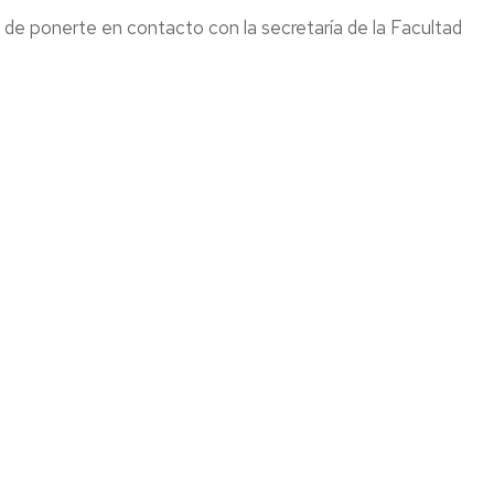
Delegación
Estudiantes
de ponerte en contacto con la secretaría de la Facultad
de
de
estudiantes
intercambio
Delegados/as
Algunas
de
experiencias
clase
de
nuestro
estudiantado
Apoyo
Erasmus
al
Estudiante