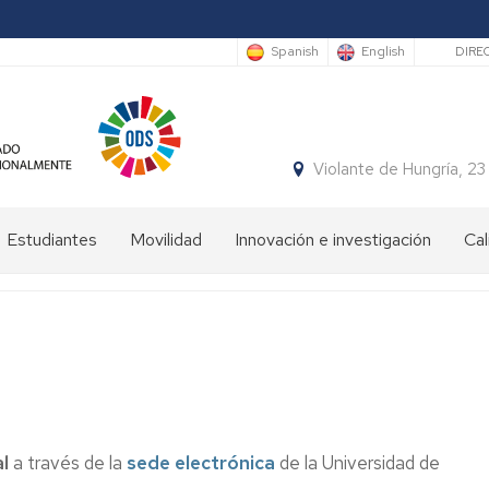
Sec
Spanish
English
DIRE
Violante de Hungría,
Estudiantes
Movilidad
Innovación e investigación
Cal
Bienvenida
Programas
estudiantes
de
movilidad
Plan
de
Prácticas
Orientación
en
Universitaria
el
y
ámbito
l
Mentoría
a través de la
sede electrónica
internacional
de la Universidad de