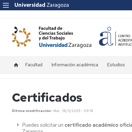
Facultad
Información académica
Estudios
Acceso
Grado
y
admisión
Másteres
Certificados
Becas
y
Última modificación
Mar , 18/11/2025 - 09:18
ayudas
Puedes solicitar un
certificado académico oficia
Matrícula
Zaragoza.