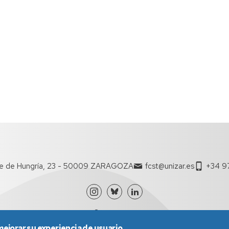
te de Hungría, 23 - 50009 ZARAGOZA
fcst@unizar.es
+34 97
mejorar su experiencia de usuario.