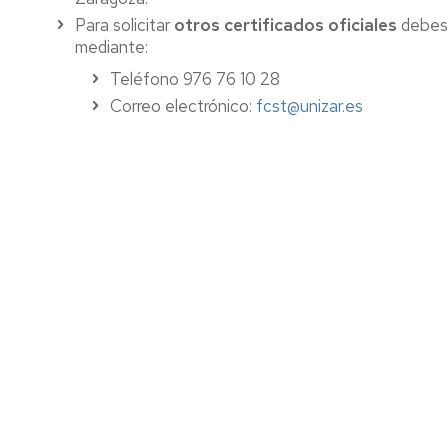
Precios
Para solicitar
otros certificados oficiales
debes 
públicos
mediante:
Teléfono 976 76 10 28
Permanencia
Correo electrónico:
fcst@unizar.es
Compensación
curricular
Reconocimiento
y
transferencia
de
créditos
Títulos
y
SET
Certificados
Normativa
Normativa
académica
académica